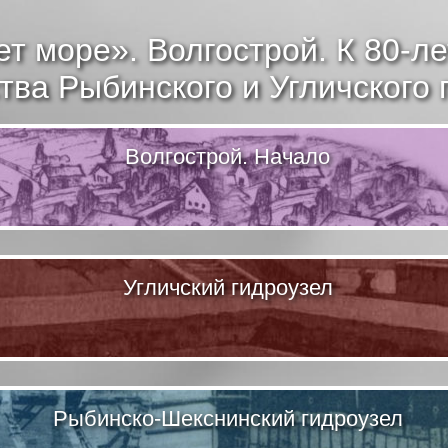
ет море». Волгострой. К
80-л
тва Рыбинского и Угличского 
Волгострой. Начало
Угличский гидроузел
Рыбинско-Шекснинский гидроузел