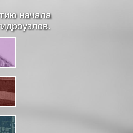
етию
начала
гидроузлов.