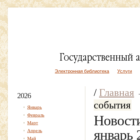
Электронная библиотека
Услуги
/
Главная
2026
события
Январь
Февраль
Новости
Март
январь 
Апрель
Май