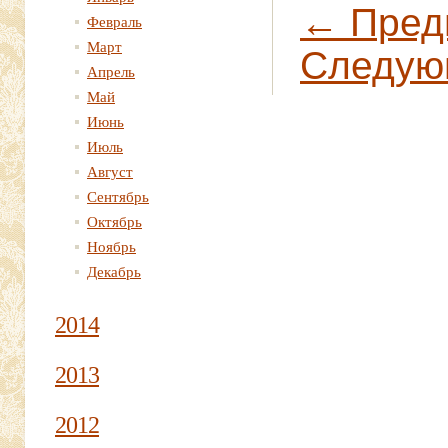
← Пред
Февраль
Март
Следую
Апрель
Май
Июнь
Июль
Август
Сентябрь
Октябрь
Ноябрь
Декабрь
2014
2013
2012