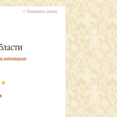
Направить запрос
ая информация
.
х